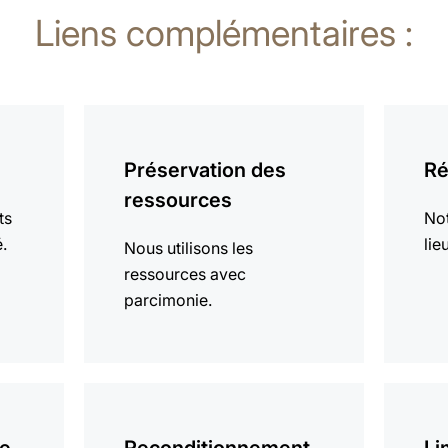
Liens complémentaires :
En
En
savoir
savoir
Préservation des
Ré
plus
plus
ressources
ts
Not
é.
lie
Nous utilisons les
ressources avec
parcimonie.
En
En
savoir
savoir
plus
plus