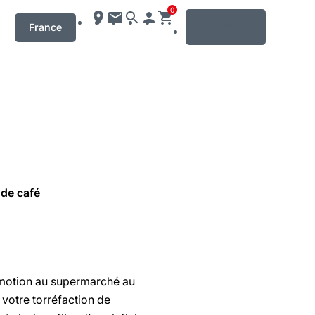
0
MENU
France
 de café
omotion au supermarché au
 votre torréfaction de