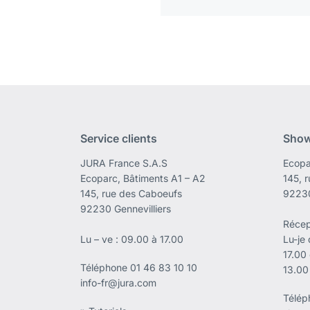
Service clients
Sho
JURA France S.A.S
Ecopa
Ecoparc, Bâtiments A1 – A2
145, 
145, rue des Caboeufs
92230
92230 Gennevilliers
Récep
Lu – ve : 09.00 à 17.00
Lu-je
17.00
Téléphone
01 46 83 10 10
13.00
info-fr@jura.com
Télé