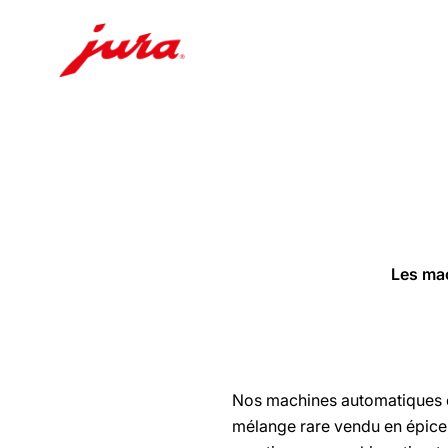
Afficher
le
contenu
Afficher
la
recherche
Les mac
Nos machines automatiques d
mélange rare vendu en épiceri