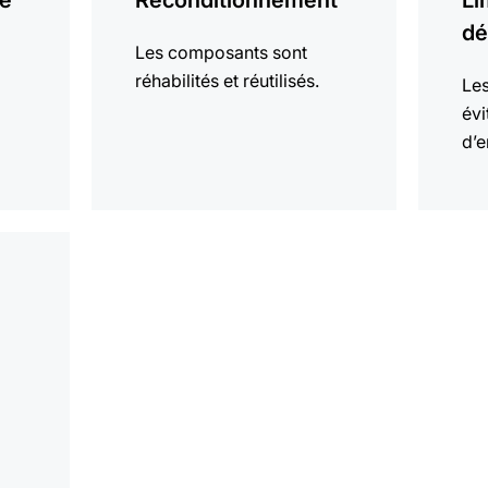
re
Reconditionnement
Li
dé
Les composants sont
réhabilités et réutilisés.
Les
évi
d’e