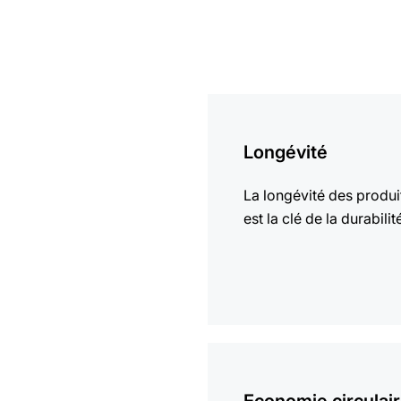
En
savoir
Longévité
plus
La longévité des produi
est la clé de la durabilit
En
savoir
plus