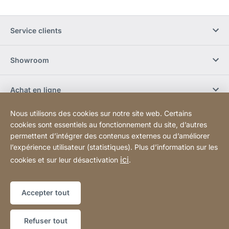
Service clients
Showroom
Achat en ligne
Nous utilisons des cookies sur notre site web. Certains
S'abonner à la newsletter
cookies sont essentiels au fonctionnement du site, d’autres
permettent d’intégrer des contenus externes ou d’améliorer
l’expérience utilisateur (statistiques). Plus d’information sur les
Réseaux sociaux
ici
cookies et sur leur désactivation
.
Plan du site
Site
[Website
Accepter tout
Web
information]
Copyright © 2026
Refuser tout