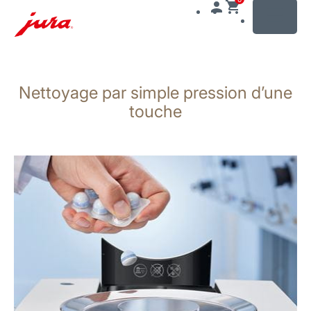
MENU
Afficher
le
Nettoyage par simple pression d’une
contenu
Afficher
touche
la
recherche