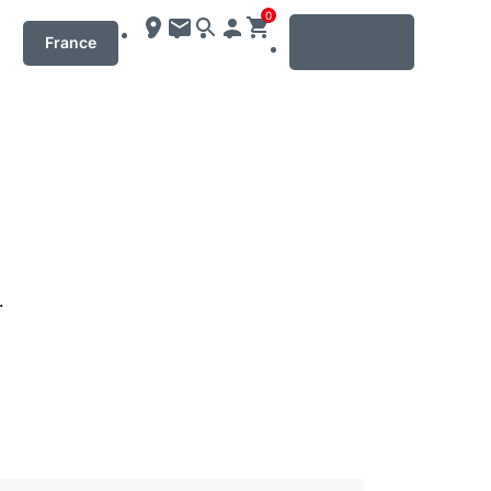
0
MENU
France
.