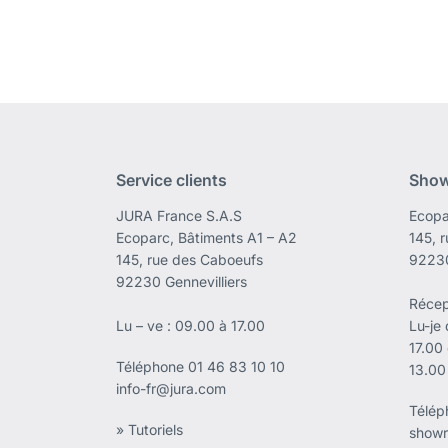
Service clients
Sho
JURA France S.A.S
Ecopa
Ecoparc, Bâtiments A1 – A2
145, 
145, rue des Caboeufs
92230
92230 Gennevilliers
Récep
Lu – ve : 09.00 à 17.00
Lu-je
17.00
Téléphone
01 46 83 10 10
13.00
info-fr@jura.com
Télé
» Tutoriels
showr