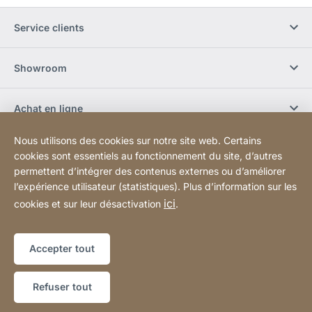
Service clients
Showroom
Achat en ligne
Nous utilisons des cookies sur notre site web. Certains
S'abonner à la newsletter
cookies sont essentiels au fonctionnement du site, d’autres
permettent d’intégrer des contenus externes ou d’améliorer
l’expérience utilisateur (statistiques). Plus d’information sur les
Réseaux sociaux
ici
cookies et sur leur désactivation
.
Plan du site
Site
[Website
Accepter tout
Web
information]
Copyright © 2026
Refuser tout