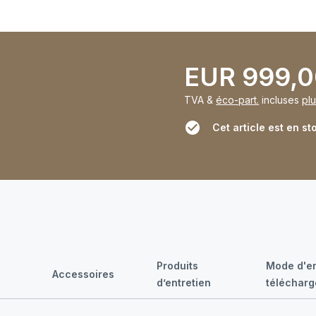
EUR 999,
TVA &
éco-part.
incluses
plu
Cet article est en st
Produits
Mode d'em
Accessoires
d’entretien
téléchar