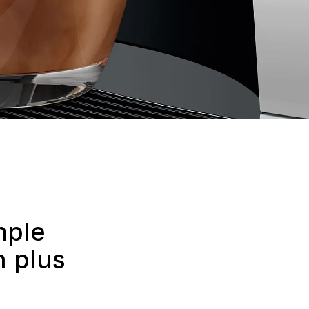
mple
n plus