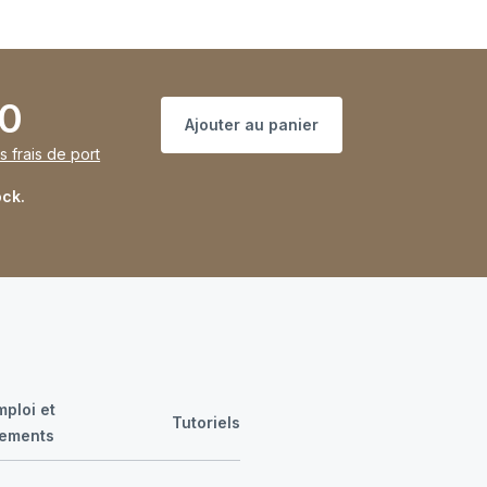
00
Ajouter au panier
s frais de port
ock.
ploi et
Tutoriels
gements