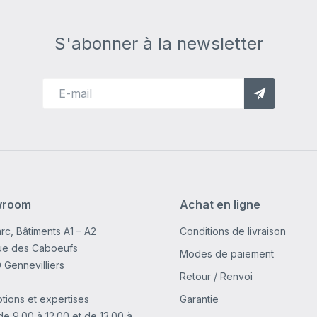
S'abonner à la newsletter
wroom
Achat en ligne
rc, Bâtiments A1 – A2
Conditions de livraison
rue des Caboeufs
Modes de paiement
 Gennevilliers
Retour / Renvoi
tions et expertises
Garantie
de 9.00 à 12.00 et de 13.00 à