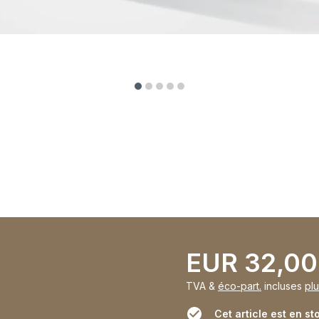
EUR 32,00
TVA &
éco-part.
incluses
plu
Cet article est en st