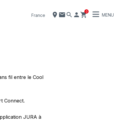
0
MENU
France
s fil entre le Cool
rt Connect.
application JURA à