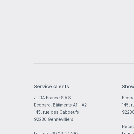
Service clients
Sho
JURA France S.A.S
Ecopa
Ecoparc, Bâtiments A1 – A2
145, 
145, rue des Caboeufs
92230
92230 Gennevilliers
Récep
Lu – ve : 09.00 à 17.00
Lu-je 