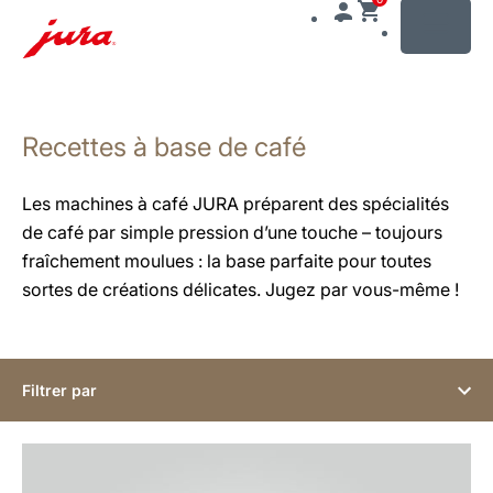
MENU
Afficher
le
Recettes à base de café
contenu
Afficher
la
Les machines à café JURA préparent des spécialités
recherche
de café par simple pression d’une touche – toujours
fraîchement moulues : la base parfaite pour toutes
sortes de créations délicates. Jugez par vous-même !
Filtrer par
Afficher
la