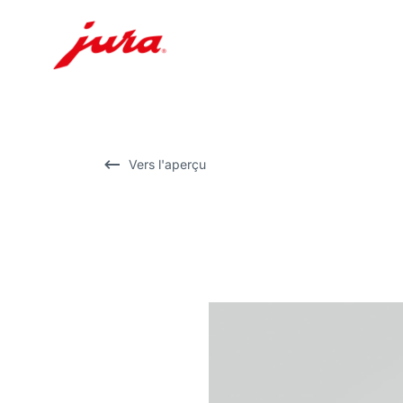
Afficher
le
contenu
Afficher
Vers l'aperçu
la
recherche