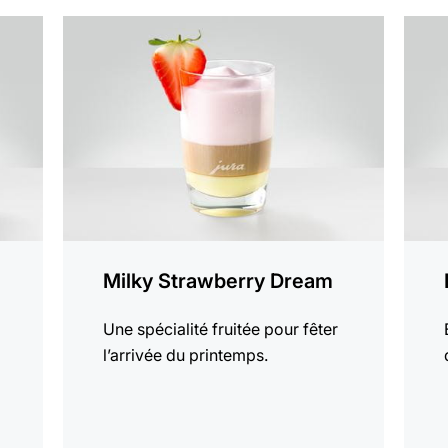
Afficher
Affich
la
la
recette
recett
Milky Strawberry Dream
Une spécialité fruitée pour fêter
l’arrivée du printemps.