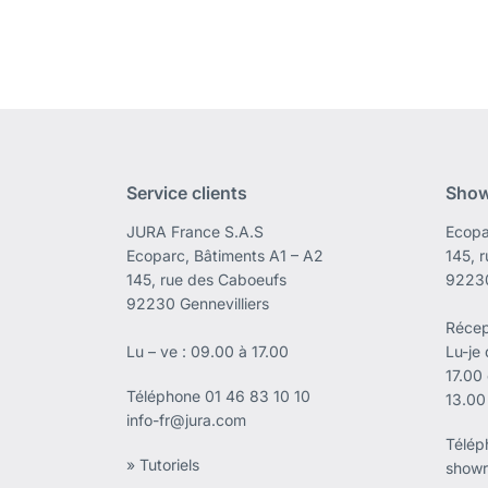
Service clients
Sho
JURA France S.A.S
Ecopa
Ecoparc, Bâtiments A1 – A2
145, 
145, rue des Caboeufs
92230
92230 Gennevilliers
Récep
Lu – ve : 09.00 à 17.00
Lu-je
17.00
Téléphone
01 46 83 10 10
13.00
info-fr@jura.com
Télé
» Tutoriels
showr