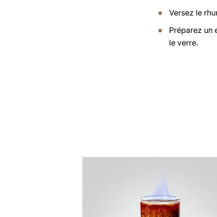
Versez le rhu
Préparez un 
le verre.
Afficher
la
recette