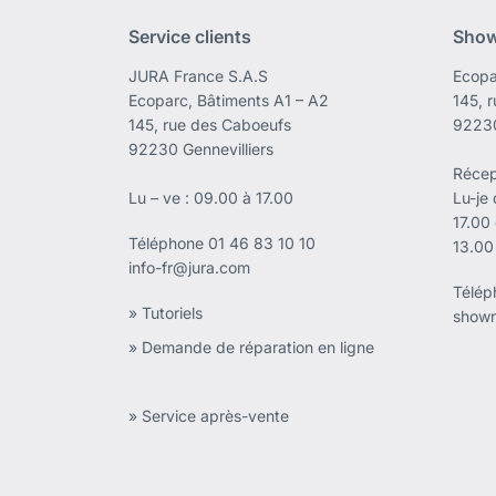
Service clients
Sho
JURA France S.A.S
Ecopa
Ecoparc, Bâtiments A1 – A2
145, 
145, rue des Caboeufs
92230
92230 Gennevilliers
Récep
Lu – ve : 09.00 à 17.00
Lu-je
17.00
Téléphone
01 46 83 10 10
13.00
info-fr@jura.com
Télé
» Tutoriels
showr
» Demande de réparation en ligne
» Service après-vente