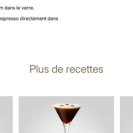
m dans le verre.
espresso directement dans
Plus de recettes
Afficher
Affich
la
la
recette
recett