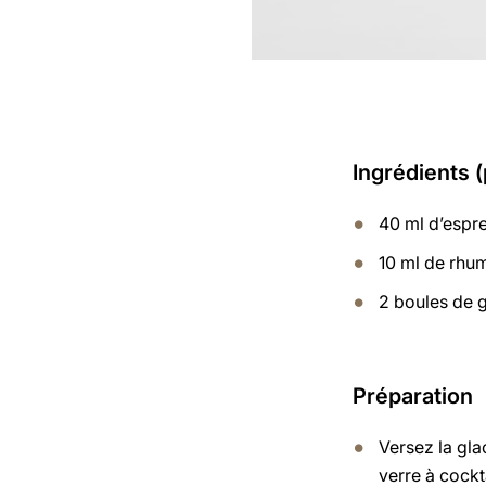
Ingrédients 
40 ml d’espr
10 ml de rhu
2 boules de g
Préparation
Versez la gla
verre à cockta