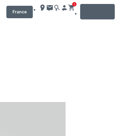
0
MENU
France