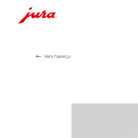
Afficher
le
contenu
Afficher
Vers l'aperçu
la
recherche