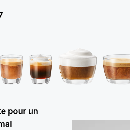
7
te pour un
imal