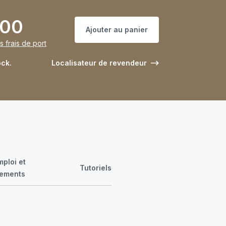
,00
Ajouter au panier
s frais de port
ock.
Localisateur de revendeur
ploi et
Tutoriels
gements