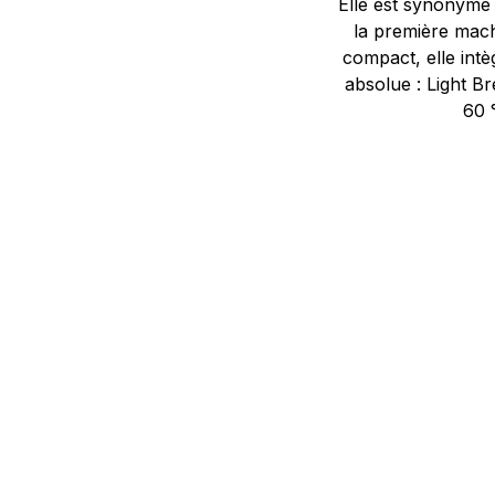
Elle est synonyme 
la première mach
compact, elle int
absolue : Light B
60 