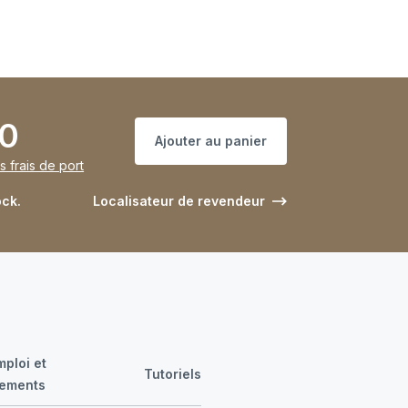
00
Ajouter au panier
s frais de port
ock.
Localisateur de revendeur
ploi et
Tutoriels
gements