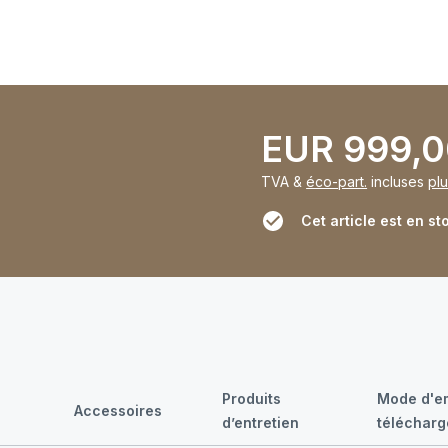
EUR 999,
TVA &
éco-part.
incluses
plu
Cet article est en st
Produits
Mode d'em
Accessoires
d’entretien
téléchar