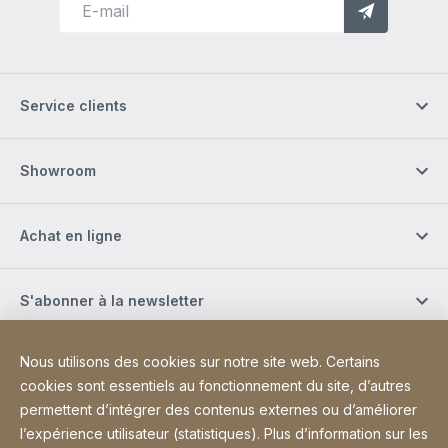
Service clients
Showroom
Achat en ligne
S'abonner à la newsletter
Nous utilisons des cookies sur notre site web. Certains
Réseaux sociaux
cookies sont essentiels au fonctionnement du site, d’autres
permettent d’intégrer des contenus externes ou d’améliorer
l’expérience utilisateur (statistiques). Plus d’information sur les
Site Web
[Website information]
Plan du site