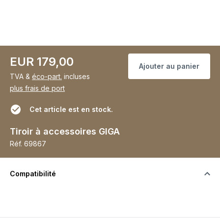
EUR 179,00
Ajouter au panier
TVA &
éco-part.
incluses
plus frais de port
Cet article est en stock.
Tiroir à accessoires GIGA
Réf.
69867
Compatibilité