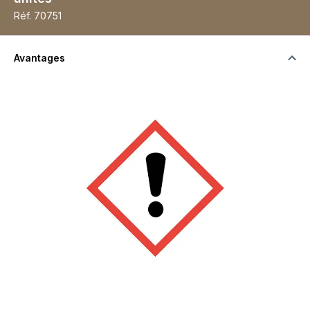
Réf.
70751
Avantages