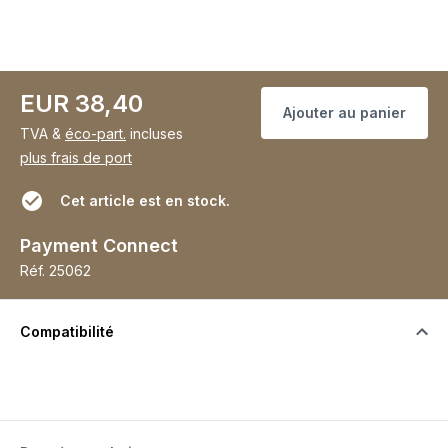
EUR 38,40
Ajouter au panier
TVA &
éco-part.
incluses
plus frais de port
Cet article est en stock.
Payment Connect
Réf.
25062
Compatibilité