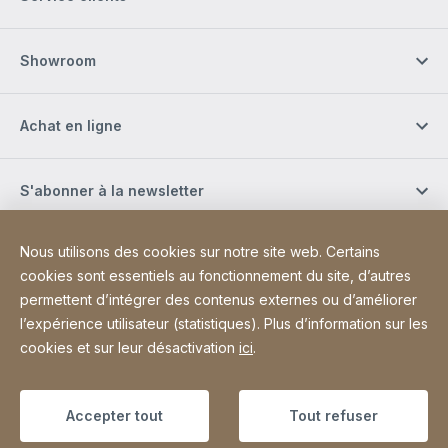
Showroom
Achat en ligne
S'abonner à la newsletter
Nous utilisons des cookies sur notre site web. Certains
Réseaux sociaux
cookies sont essentiels au fonctionnement du site, d’autres
permettent d’intégrer des contenus externes ou d’améliorer
l’expérience utilisateur (statistiques). Plus d’information sur les
Site Web
[Website information]
Plan du site
cookies et sur leur désactivation
ici
.
Copyright © 2026
Accepter tout
Tout refuser