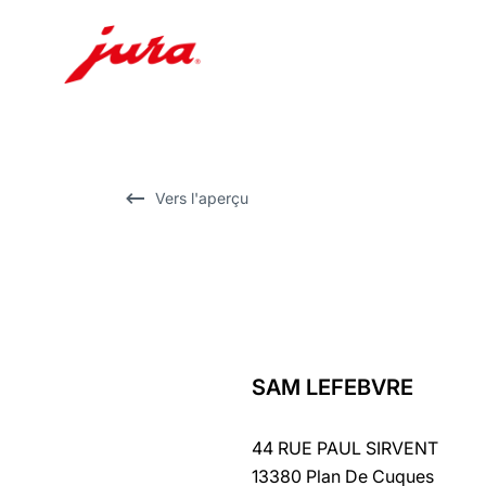
Afficher
le
contenu
Afficher
Vers l'aperçu
la
recherche
SAM LEFEBVRE
Revenir
au
44 RUE PAUL SIRVENT
récapitulatif
13380 Plan De Cuques