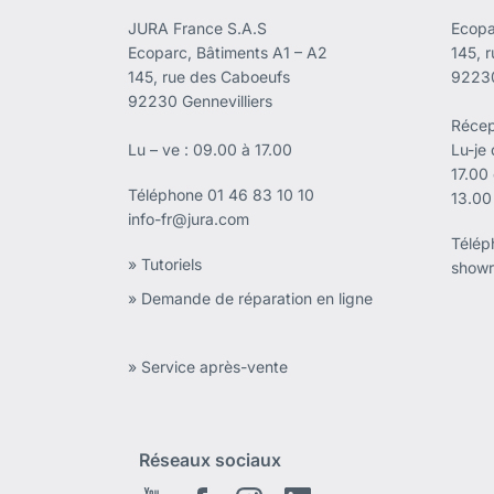
JURA France S.A.S
Ecopa
Ecoparc, Bâtiments A1 – A2
145, 
145, rue des Caboeufs
92230
92230 Gennevilliers
Récep
Lu – ve : 09.00 à 17.00
Lu-je
17.00
Téléphone
01 46 83 10 10
13.00
info-fr@jura.com
Télé
» Tutoriels
showr
» Demande de réparation en ligne
» Service après-vente
Réseaux sociaux