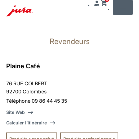
MENU
Afficher
le
Revendeurs
contenu
Afficher
la
recherche
Plaine Café
76 RUE COLBERT
92700 Colombes
Téléphone 09 86 44 45 35
Site Web
Calculer l’itinéraire
Produits usage privé
Produits professionnels