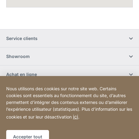
Service clients
Showroom
Achat en ligne
Nous utilisons des cookies sur notre site web. Certains
S'abonner à la newsletter
cookies sont essentiels au fonctionnement du site, d’autres
permettent d’intégrer des contenus externes ou d’améliorer
l’expérience utilisateur (statistiques). Plus d’information sur les
Réseaux sociaux
ici
cookies et sur leur désactivation
.
Plan du site
Site
[Website
Accepter tout