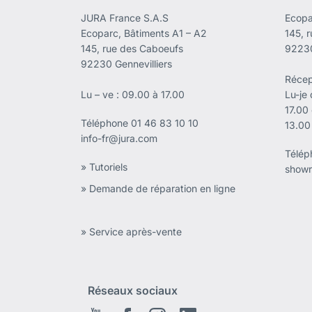
JURA France S.A.S
Ecopa
Ecoparc, Bâtiments A1 – A2
145, 
145, rue des Caboeufs
92230
92230 Gennevilliers
Récep
Lu – ve : 09.00 à 17.00
Lu-je
17.00
Téléphone
01 46 83 10 10
13.00
info-fr@jura.com
Télé
» Tutoriels
showr
» Demande de réparation en ligne
» Service après-vente
Réseaux sociaux