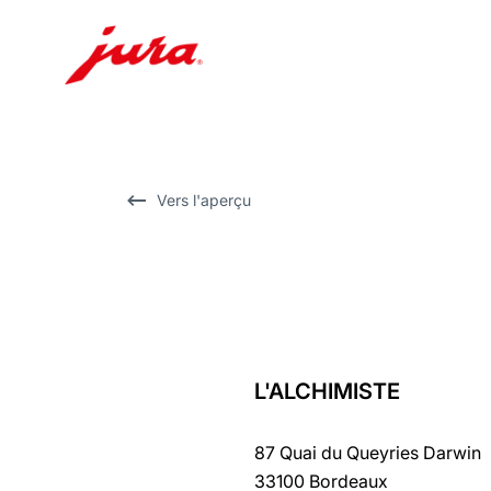
Afficher
le
contenu
Afficher
Vers l'aperçu
la
recherche
L'ALCHIMISTE
Revenir
au
87 Quai du Queyries Darwin
récapitulatif
33100 Bordeaux