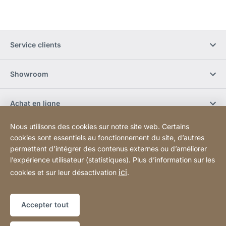
Service clients
Showroom
Achat en ligne
Nous utilisons des cookies sur notre site web. Certains
S'abonner à la newsletter
cookies sont essentiels au fonctionnement du site, d’autres
permettent d’intégrer des contenus externes ou d’améliorer
l’expérience utilisateur (statistiques). Plus d’information sur les
Réseaux sociaux
ici
cookies et sur leur désactivation
.
Plan du site
Site
[Website
Accepter tout
Web
information]