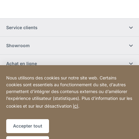
Service clients
Showroom
Achat en ligne
Nous utilisons des cookies sur notre site web. Certains
S'abonner à la newsletter
cookies sont essentiels au fonctionnement du site, d’autres
permettent d’intégrer des contenus externes ou d’améliorer
l’expérience utilisateur (statistiques). Plus d’information sur les
Réseaux sociaux
ici
cookies et sur leur désactivation
.
Plan du site
Site
[Website
Accepter tout
Web
information]