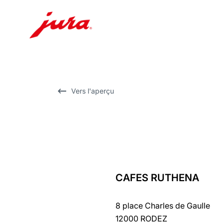
Afficher
le
contenu
Afficher
Vers l'aperçu
la
recherche
CAFES RUTHENA
Revenir
au
8 place Charles de Gaulle
récapitulatif
12000 RODEZ