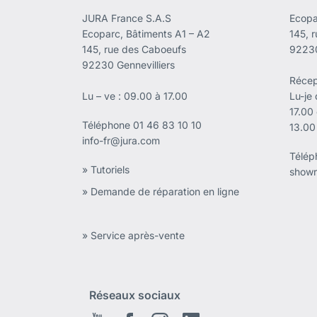
JURA France S.A.S
Ecopa
Ecoparc, Bâtiments A1 – A2
145, 
145, rue des Caboeufs
92230
92230 Gennevilliers
Récep
Lu – ve : 09.00 à 17.00
Lu-je
17.00
Téléphone
01 46 83 10 10
13.00
info-fr@jura.com
Télé
» Tutoriels
showr
» Demande de réparation en ligne
» Service après-vente
Réseaux sociaux