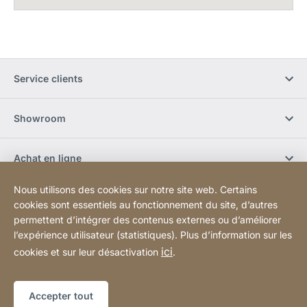
Service clients
Showroom
Achat en ligne
Nous utilisons des cookies sur notre site web. Certains
S'abonner à la newsletter
cookies sont essentiels au fonctionnement du site, d’autres
permettent d’intégrer des contenus externes ou d’améliorer
l’expérience utilisateur (statistiques). Plus d’information sur les
Réseaux sociaux
ici
cookies et sur leur désactivation
.
Plan du site
Site
[Website
Accepter tout
Web
information]