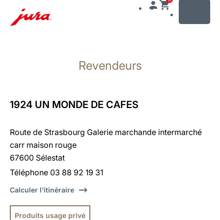
MENU
Afficher
le
Revendeurs
contenu
Afficher
la
recherche
1924 UN MONDE DE CAFES
Route de Strasbourg Galerie marchande intermarché
carr maison rouge
67600 Sélestat
Téléphone 03 88 92 19 31
Calculer l’itinéraire
Produits usage privé