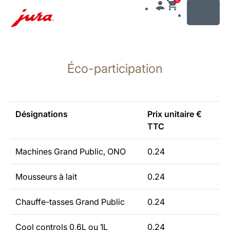
MENU
Afficher
le
Éco-participation
contenu
Afficher
la
recherche
Désignations
Prix unitaire €
TTC
Machines Grand Public, ONO
0.24
Mousseurs à lait
0.24
Chauffe-tasses Grand Public
0.24
Cool controls 0,6L ou 1L
0.24