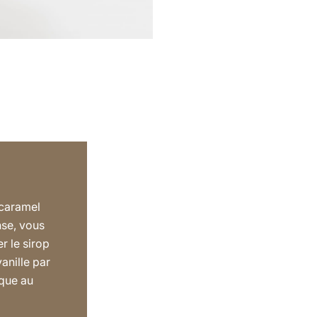
 caramel
nse, vous
 le sirop
anille par
ique au