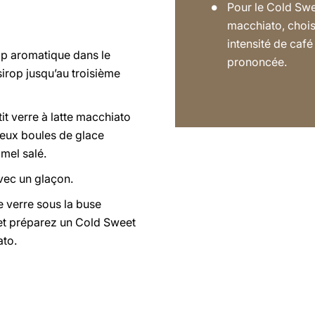
Pour le Cold Swe
macchiato, chois
intensité de café
op aromatique dans le
prononcée.
sirop jusqu’au troisième
it verre à latte macchiato
deux boules de glace
mel salé.
ec un glaçon.
e verre sous la buse
et préparez un Cold Sweet
ato.