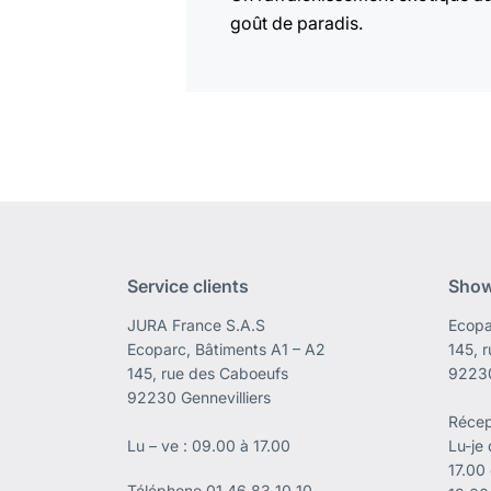
goût de paradis.
Service clients
Sho
JURA France S.A.S
Ecopa
Ecoparc, Bâtiments A1 – A2
145, 
145, rue des Caboeufs
92230
92230 Gennevilliers
Récep
Lu – ve : 09.00 à 17.00
Lu-je
17.00
Téléphone
01 46 83 10 10