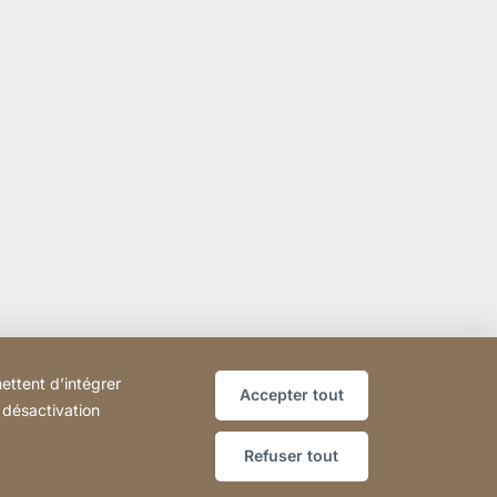
ettent d’intégrer
Accepter tout
r désactivation
Refuser tout
Site
[Website
Plan du site
Web
information]