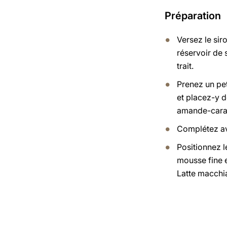
Préparation
Versez le sir
réservoir de 
trait.
Prenez un pet
et placez-y 
amande-cara
Complétez av
Positionnez l
mousse fine 
Latte macchi