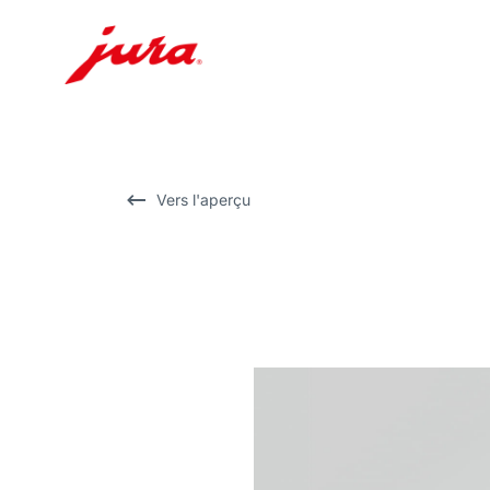
Afficher
le
contenu
Afficher
Vers l'aperçu
la
recherche