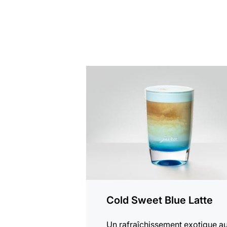
Afficher
la
recette
Cold Sweet Blue Latte
Un rafraîchissement exotique a