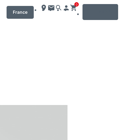
0
MENU
France